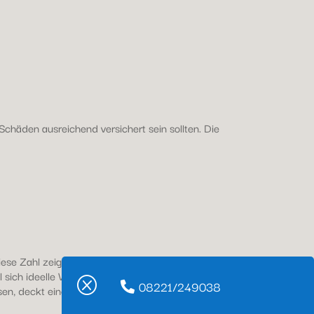
häden ausreichend versichert sein sollten. Die
se Zahl zeigt eines der Risiken, die zu
 sich ideelle Wertgegenstände, wie
Q
08221/249038
assen, deckt eine Hausratversicherung den